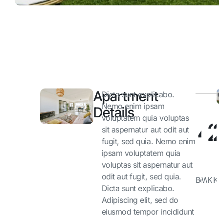
Apartment
Dicta sunt explicabo.
Nemo enim ipsam
Details
voluptatem quia voluptas
4
sit aspernatur aut odit aut
fugit, sed quia. Nemo enim
ipsam voluptatem quia
m2
voluptas sit aspernatur aut
odit aut fugit, sed quia.
Bedro
Work
Kit
K
Dicta sunt explicabo.
Adipiscing elit, sed do
eiusmod tempor incididunt