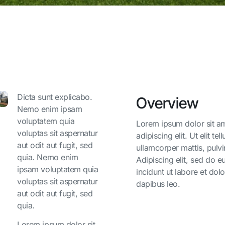
Dicta sunt explicabo.
Overview
Nemo enim ipsam
voluptatem quia
Lorem ipsum dolor sit am
0
22
31
22
voluptas sit aspernatur
adipiscing elit. Ut elit tel
aut odit aut fugit, sed
ullamcorper mattis, pulvi
quia. Nemo enim
m2
m2
m2
Adipiscing elit, sed do 
ipsam voluptatem quia
incidunt ut labore et do
voluptas sit aspernatur
dapibus leo.
om
space
chen
itchen
aut odit aut fugit, sed
quia.
Lorem ipsum dolor sit