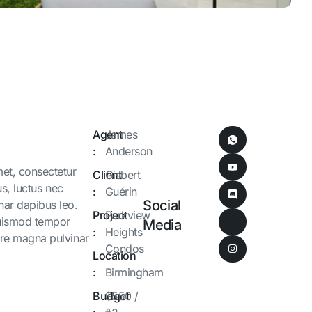
Agent
James
:
Anderson
et, consectetur
Client
Gisbert
lus, luctus nec
:
Guérin
Social
nar dapibus leo.
Project
Parkview
euismod tempor
Media
:
Heights
lore magna pulvinar
Condos
Location
:
Birmingham
Budget
$550 /