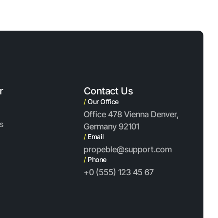
r
Contact Us
/
Our Office
Office 478 Vienna Denver,
s
Germany 92101
/
Email
propeble@support.com
/
Phone
+0 (555) 123 45 67