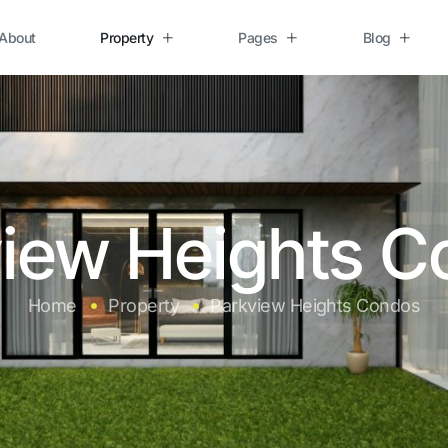
About
Property
Pages
Blog
iew Heights 
Home
Property
Parkview Heights Condos